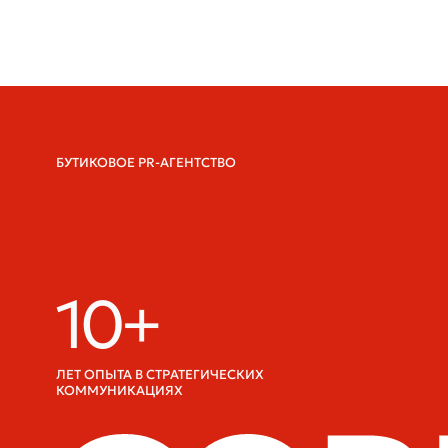
КОММУНИКАЦИЯХ
ИП Поздеева Диана Анатольевна
ИНН 623402733355