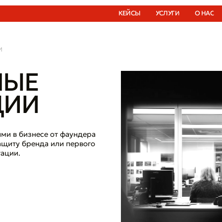
КЕЙСЫ
УСЛУГИ
О НАС
ЖУРНАЛ
И
НЫЕ
ЦИИ
ми в бизнесе от фаундера
ащиту бренда или первого
тации.